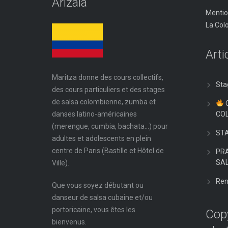
Arizala
Mentio
La Col
Arti
Maritza donne des cours collectifs,
Sta
des cours particuliers et des stages
de salsa colombienne, zumba et
danses latino-américaines
CO
(merengue, cumbia, bachata…) pour
ST
adultes et adolescents en plein
centre de Paris (Bastille et Hôtel de
PRA
SA
Ville).
Ren
Que vous soyez débutant ou
danseur de salsa cubaine et/ou
portoricaine, vous êtes les
Copy
bienvenus.