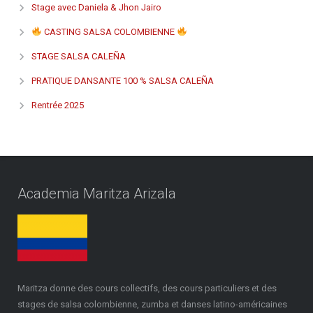
Stage avec Daniela & Jhon Jairo
CASTING SALSA COLOMBIENNE
STAGE SALSA CALEÑA
PRATIQUE DANSANTE 100 % SALSA CALEÑA
Rentrée 2025
Academia Maritza Arizala
Maritza donne des cours collectifs, des cours particuliers et des
stages de salsa colombienne, zumba et danses latino-américaines