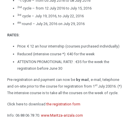
t cycle – from 05 July 2016 to 08 July 2016
2nd
cycle – from 12 July 2016 to July 15, 2016
3rd
cycle – July 19, 2016, to July 22, 2016
4th
round – July 26, 2016 on July 29, 2016
RATES:
Price: € 12 an hour internship (courses purchased individually)
Reduced (intensive course *): €40 for the week
ATTENTION PROMOTIONAL RATE! : €35 for the week the
registration before June 30
Pre-registration and payment can now be
by mai
l, e-mail, telephone
st
and on-site prior to the course for registration from 1
July 20016. (*)
The intensive course is to take all the courses on the week of cycle.
Click here to download
the registration form
Info: 06 88 06 78 70.
www.Maritza-arizala.com