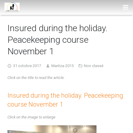
ACCUEIL
Insured during the holiday.
MARITZA
Peacekeeping course
ACTUALITÉS
November 1
Fondatrice et professeur
COURS & TARIFS
L’Academia Maritza Arizala
31 octobre 2017
Maritza-2015
Non classé
DANSES
Compagnie de danse
Tarifs, planning et lieux
Click on the title to read the article.
PRESTATIONS
L’Académie dans les médias
Cours collectifs enfants / ados
Salsa colombienne
Insured during the holiday. Peacekeeping
PHOTOS ET VIDÉOS
course November 1
Cours collectifs adultes
Cumbia
Spectacles et autres prestations
CONTACT
Cours particuliers
Bolero
Nos réalisations en images
Photos de l’Académie
Click on the image to enlarge
Stages
Vidéos de l’Académie