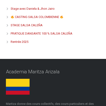
Stage avec Daniela & Jhon Jairo
CASTING SALSA COLOMBIENNE
STAGE SALSA CALEÑA
PRATIQUE DANSANTE 100 % SALSA CALEÑA
Rentrée 2025
Academia Maritza Arizala
Maritza donne des cours collectifs, des cours particuliers et des