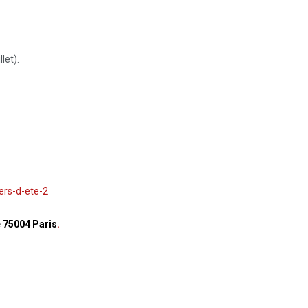
llet).
ers-d-ete-2
 75004 Paris
.