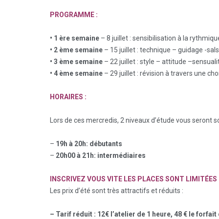
PROGRAMME :
• 1 ère semaine
– 8 juillet : sensibilisation à la rythmiq
• 2 ème semaine
– 15 juillet : technique – guidage -sal
• 3 ème semaine
– 22 juillet : style – attitude –sensua
• 4 ème semaine
– 29 juillet : révision à travers une ch
HORAIRES :
Lors de ces mercredis, 2 niveaux d’étude vous seront 
–
19h à 20h: débutants
–
20h00 à 21h: intermédiaires
INSCRIVEZ VOUS VITE LES PLACES SONT LIMITÉES 
Les prix d’été sont très attractifs et réduits :
– Tarif réduit :
12€ l’atelier de 1 heure, 48 € le forfa