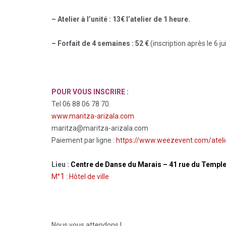
–
Atelier à l’unité :
13€ l’atelier de 1 heure.
– Forfait de 4 semaines :
52 €
(inscription après le 6 jui
POUR VOUS INSCRIRE :
Tel 06 88 06 78 70.
www.maritza-arizala.com
maritza@maritza-arizala.com
Paiement par ligne :
https://www.weezevent.com/ateli
Lieu :
Centre de Danse du Marais – 41 rue du Temple
1
M°
: Hôtel de ville
Nous vous attendons !