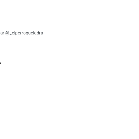
par @_elperroqueladra
s
.