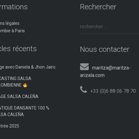
ormations
Rechercher
ns légales
ombie à Paris
cles récents
Nous contacter
ge avec Daniela & Jhon Jairo
maritza@maritza-
arizala.com
CASTING SALSA
LOMBIENNE
+33 (0)6 88 06 78 70
AGE SALSA CALEÑA
TIQUE DANSANTE 100 %
LSA CALEÑA
trée 2025