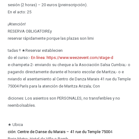
sesión (2 horas) – 20 euros (preinscripción).
En el acto: 25
¡Atención!
RESERVA OBLIGATOIREy
reservar rápidamente porque las plazas son limi
tadas !! ★Reservar establecien
do el curso:-
En línea: https://www.weezevent.com/stage-d
e-champeta-2- enviando su cheque a la Asociación Salsa Cumbia;- o
pagando directamente durante el horario escolar de Maritza;- o e
nviando el asentamiento al Centro de Danza Marais 41 rue du Temple
75004 París para la atención de Maritza Arizala; Con
diciones: Los asientos son PERSONALES, no transferibles y no
reembolsables.
★ Ubica
ción: Centre de Danse du Marais – 41 rue du Temple 7500
4
Paris.Metro: Hotel de Ville o Ramb