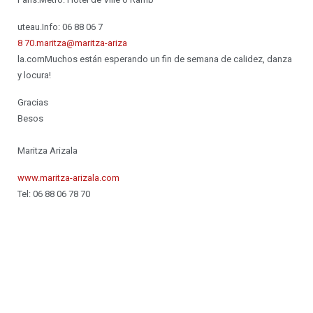
uteau.Info: 06 88 06 7
8 70.maritza@maritza-ariza
la.comMuchos están esperando un fin de semana de calidez, danza
y locura!
Gracias
Besos
Maritza Arizala
www.maritza-arizala.com
Tel: 06 88 06 78 70