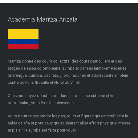
i
z
Academia Maritza Arizala
a
l
a
b
u
s
Maritza donne des cours collectifs, des cours particuliers et des
c
stages de salsa colombienne, zumba et danses latino-américaines
a
(merengue, cumbia, bachata…) pour adultes et adolescents en plein
b
centre de Paris (Bastille et Hôtel de Ville).
a
i
Que vous soyez débutant ou danseur de salsa cubaine et/ou
l
portoricaine, vous êtes les bienvenus.
a
r
Vous pourrez apprendre les pas, tours et figures qui caractérisent la
i
salsa caleña et pour ceux qui souhaitent allier effort physique intense
n
et plaisir, la zumba est faite pour vous!
e