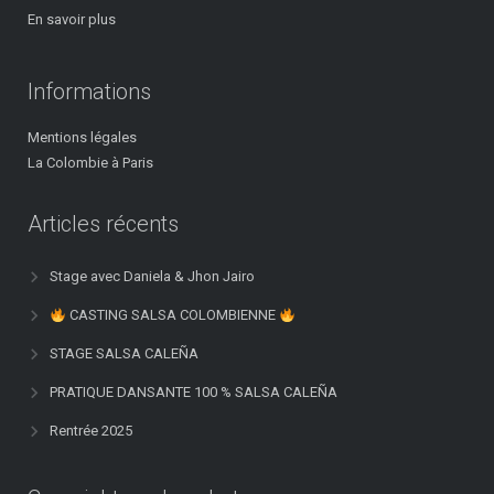
s
En savoir plus
a
m
Informations
a
t
Mentions légales
e
La Colombie à Paris
u
r
s
Articles récents
y
/
Stage avec Daniela & Jhon Jairo
o
CASTING SALSA COLOMBIENNE
p
r
STAGE SALSA CALEÑA
o
PRATIQUE DANSANTE 100 % SALSA CALEÑA
f
e
Rentrée 2025
s
i