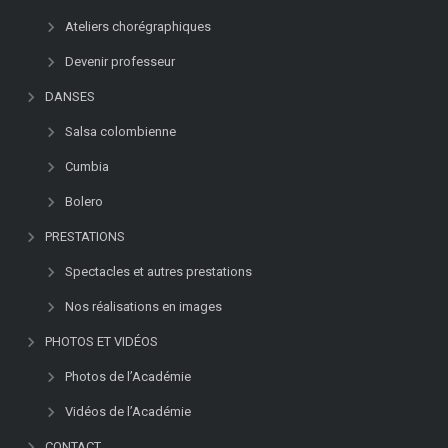
B
Ateliers chorégraphiques
a
Devenir professeur
i
l
DANSES
a
Salsa colombienne
r
i
Cumbia
n
e
Bolero
s
PRESTATIONS
m
o
Spectacles et autres prestations
t
Nos réalisations en images
i
v
PHOTOS ET VIDÉOS
a
Photos de l’Académie
d
o
Vidéos de l’Académie
s
CONTACT