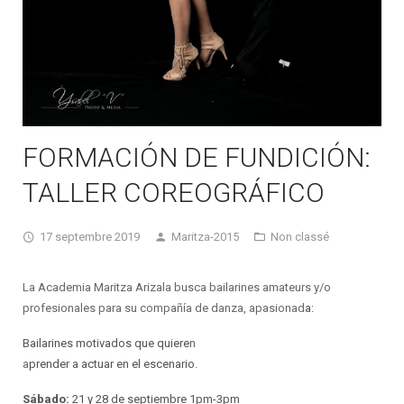
Ateliers chorégraphiques
Devenir professeur
FORMACIÓN DE FUNDICIÓN:
TALLER COREOGRÁFICO
17 septembre 2019
Maritza-2015
Non classé
La Academia Maritza Arizala busca bailarines ama
teurs y/
o
profesionales para su compañía de danza, apasionad
a:
Bailarines motivados que quiere
n
a
prender a actuar en el escenario.
Sábado:
21 y 28 de septiembre 1pm-3pm