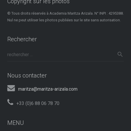
Copyright sur les photos
o
n
© Tous droits réservés à Academia Maritza Arizala. N° INPI : 4295388.
a
Nul ne peut utiliser les photos publiées sur le site sans autorisation.
l
e
s
Rechercher
p
a
r
a
s
u
Nous contacter
c
o
maritza@maritza-arizala.com
m
p
+33 (0)6 88 06 78 70
a
ñ
í
MENU
a