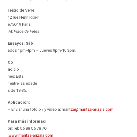
Teatro de Verre
12 rue Henri Ribi-r
e75O19 Paris
.M:
Place de Fétes
Ensayos: Sáb
ados 1pm-4pm – Jueves 9pm-10.3pm.
Co
n
dicio
nes: Esta
r entre las edade
s de 18-35.
Aplicación:
– Enviar una foto o / y vídeo a: ma
ritza@maritza-arizala.com
Para más informaci
ón:Tel: O6 88 O6 78 7O
.www.maritza-arizala.com