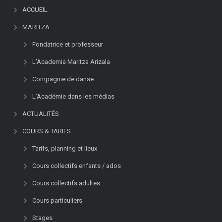
d
ACCUEIL
e
MARITZA
d
a
Fondatrice et professeur
n
L’Academia Maritza Arizala
z
a
Compagnie de danse
,
L’Académie dans les médias
a
p
ACTUALITÉS
a
COURS & TARIFS
s
i
Tarifs, planning et lieux
o
n
Cours collectifs enfants / ados
a
Cours collectifs adultes
d
a
Cours particuliers
:
Stages