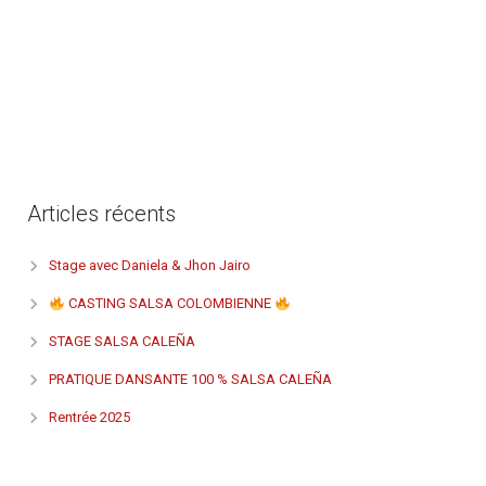
L
a
A
c
a
d
e
Articles récents
m
i
a
Stage avec Daniela & Jhon Jairo
M
CASTING SALSA COLOMBIENNE
a
r
STAGE SALSA CALEÑA
i
PRATIQUE DANSANTE 100 % SALSA CALEÑA
t
z
Rentrée 2025
a
A
r