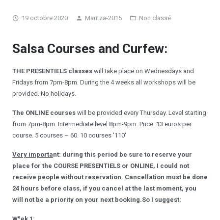
19 octobre 2020
Maritza-2015
Non classé
Ateliers chorégraphiques
Devenir professeur
Salsa Courses an
d Curfew:
THE PRESENTIELS classes
will take place on Wednesdays and
Fridays from 7pm-8pm. During the 4 weeks all workshops will be
provided. No holidays.
The ONLINE courses
will be provided every Thursday. Level starting
from 7pm-8pm. Intermediate level 8pm-9pm. Price: 13 euros per
course. 5 courses – 60. 10 courses '110'
Very importa
nt: during this period be sure to reserve your
place for the COURSE PRESENTIELS or ONLINE, I could not
receive people without reservation. Cancellation must be done
24 hours before class, if you cancel at the last moment, you
will not be a priority on your next booking.So I suggest:
e
W
ek 1: