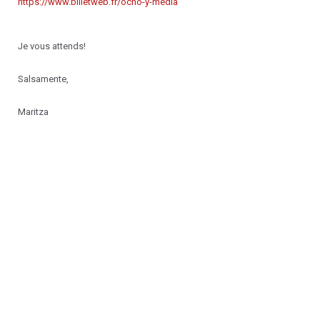
https://www.billetweb.fr/ocho-y-media
Je vous attends!
Salsamente,
Maritza