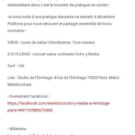
intermédiaire alors c’est le moment de pratiquer en soirée !
Ateliers chorégraphiques
Je vous invite à une pratique dansante
ce samedi 4 décembre
.
Profitons pour nous retrouver et partager ensemble de bons
Devenir professeur
moments !
20h30
: cours de salsa Colombienne. Tous niveaux
21h15-23h30
: concert salsa: orchestre Ocho y Media.
Tarif : 15€.
Lieu : Studio de l’Ermitage. 8 rue de l’Ermitage 75020 Paris. Metro:
Ménilmontant.
• Evenement Facebook :
https://facebook.com/events/s/ocho-y-media-a-lermitage-
paris/4497107803675500/
• Billetterie :