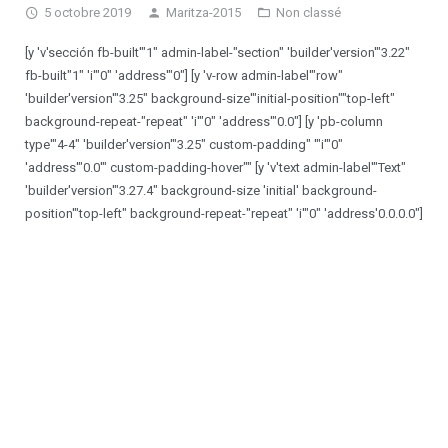
5 octobre 2019
Maritza-2015
Non classé
Ateliers chorégraphiques
[y 'v'sección fb-built'"1" admin-label-"section" 'builder'version'"3.22"
fb-built"1" 'i'"0" 'address'"0"] [y 'v-row admin-label'"row"
Devenir professeur
'builder'version'"3.25" background-size'"initial-position""top-left"
background-repeat-"repeat" 'i'"0" 'address'"0.0"] [y 'pb-column
type'"4-4" 'builder'version'"3.25" custom-padding" '"i'"0"
'address'"0.0'" custom-padding-hover"" [y 'v'text admin-label'"Text"
'builder'version'"3.27.4" background-size 'initial' background-
position'"top-left" background-repeat-"repeat" 'i'"0" 'address'0.0.0.0"]