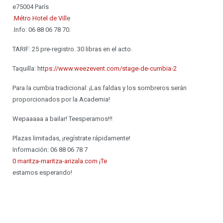
e75004 París
.Métro Hotel de Vill
e
.Info: 06 88 06 78 70.
TARIF: 25 pre-registro. 30 libras en el acto.
Taquilla: htt
ps://www.weezevent.com/stage-de-cumbia-2
Para la cumbia tradicional: ¡Las faldas y los sombreros serán
proporcionados por la Academia!
Wepaaaaa a bailar! Teesperamos!!!
Plazas limitadas, ¡regístrate rápidamente!
Información: 06 88 06 78 7
0 maritza-maritza-arizala.com ¡Te
estamos esperando!