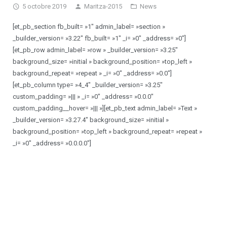
5 octobre 2019
Maritza-2015
News
Ateliers chorégraphiques
[et_pb_section fb_built= »1″ admin_label= »section »
_builder_version= »3.22″ fb_built= »1″ _i= »0″ _address= »0″]
Devenir professeur
[et_pb_row admin_label= »row » _builder_version= »3.25″
background_size= »initial » background_position= »top_left »
background_repeat= »repeat » _i= »0″ _address= »0.0″]
[et_pb_column type= »4_4″ _builder_version= »3.25″
custom_padding= »||| » _i= »0″ _address= »0.0.0″
custom_padding__hover= »||| »][et_pb_text admin_label= »Text »
_builder_version= »3.27.4″ background_size= »initial »
background_position= »top_left » background_repeat= »repeat »
_i= »0″ _address= »0.0.0.0″]